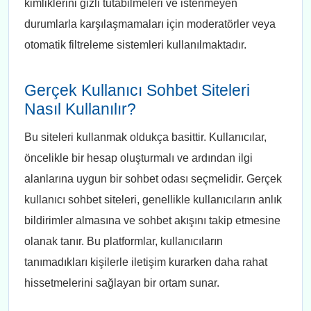
kimliklerini gizli tutabilmeleri ve istenmeyen
durumlarla karşılaşmamaları için moderatörler veya
otomatik filtreleme sistemleri kullanılmaktadır.
Gerçek Kullanıcı Sohbet Siteleri
Nasıl Kullanılır?
Bu siteleri kullanmak oldukça basittir. Kullanıcılar,
öncelikle bir hesap oluşturmalı ve ardından ilgi
alanlarına uygun bir sohbet odası seçmelidir. Gerçek
kullanıcı sohbet siteleri, genellikle kullanıcıların anlık
bildirimler almasına ve sohbet akışını takip etmesine
olanak tanır. Bu platformlar, kullanıcıların
tanımadıkları kişilerle iletişim kurarken daha rahat
hissetmelerini sağlayan bir ortam sunar.