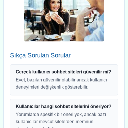
Sıkça Sorulan Sorular
Gerçek kullanıcı sohbet siteleri güvenilir mi?
Evet, bazıları güvenilir olabilir ancak kullanıcı
deneyimleri değişkenlik gösterebilir.
Kullanıcılar hangi sohbet sitelerini öneriyor?
Yorumlarda spesifik bir öneri yok, ancak bazı
kullanıcılar mevcut sitelerden memnun