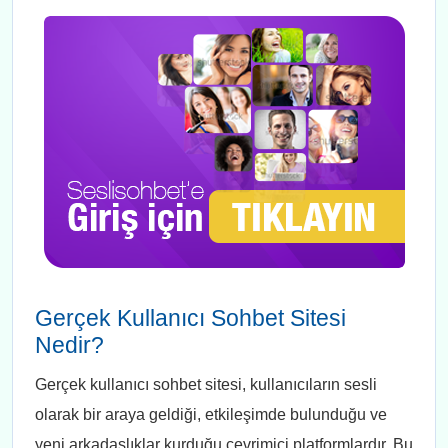
Gerçek Kullanıcı Sohbet Sitesi
Nedir?
Gerçek kullanıcı sohbet sitesi, kullanıcıların sesli
olarak bir araya geldiği, etkileşimde bulunduğu ve
yeni arkadaşlıklar kurduğu çevrimiçi platformlardır. Bu