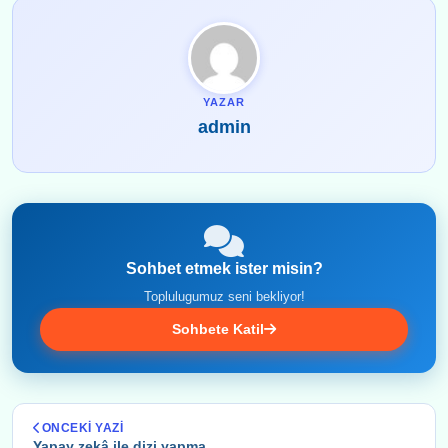
YAZAR
admin
Sohbet etmek ister misin?
Toplulugumuz seni bekliyor!
Sohbete Katil
ONCEKI YAZI
Yapay zekâ ile dizi yapma