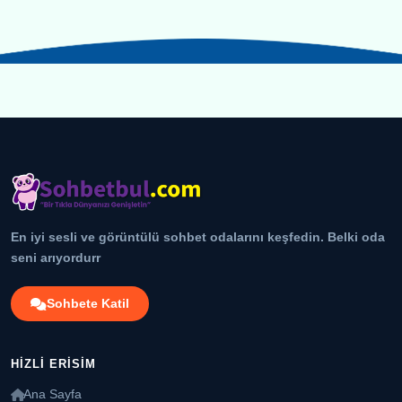
En iyi sesli ve görüntülü sohbet odalarını keşfedin. Belki oda
seni arıyordurr
Sohbete Katil
HIZLI ERISIM
Ana Sayfa