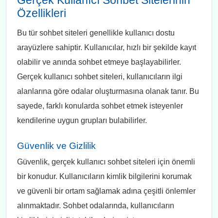
Gerçek Kullanıcı Sohbet Sitelerinin
Özellikleri
Bu tür sohbet siteleri genellikle kullanıcı dostu
arayüzlere sahiptir. Kullanıcılar, hızlı bir şekilde kayıt
olabilir ve anında sohbet etmeye başlayabilirler.
Gerçek kullanıcı sohbet siteleri, kullanıcıların ilgi
alanlarına göre odalar oluşturmasına olanak tanır. Bu
sayede, farklı konularda sohbet etmek isteyenler
kendilerine uygun grupları bulabilirler.
Güvenlik ve Gizlilik
Güvenlik, gerçek kullanıcı sohbet siteleri için önemli
bir konudur. Kullanıcıların kimlik bilgilerini korumak
ve güvenli bir ortam sağlamak adına çeşitli önlemler
alınmaktadır. Sohbet odalarında, kullanıcıların