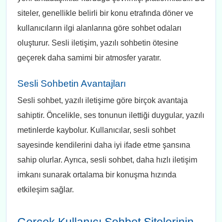
siteler, genellikle belirli bir konu etrafında döner ve
kullanıcıların ilgi alanlarına göre sohbet odaları
oluşturur. Sesli iletişim, yazılı sohbetin ötesine
geçerek daha samimi bir atmosfer yaratır.
Sesli Sohbetin Avantajları
Sesli sohbet, yazılı iletişime göre birçok avantaja
sahiptir. Öncelikle, ses tonunun ilettiği duygular, yazılı
metinlerde kaybolur. Kullanıcılar, sesli sohbet
sayesinde kendilerini daha iyi ifade etme şansına
sahip olurlar. Ayrıca, sesli sohbet, daha hızlı iletişim
imkanı sunarak ortalama bir konuşma hızında
etkileşim sağlar.