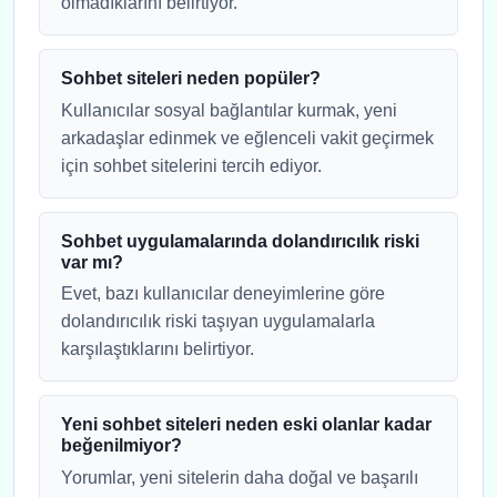
olmadıklarını belirtiyor.
Sohbet siteleri neden popüler?
Kullanıcılar sosyal bağlantılar kurmak, yeni
arkadaşlar edinmek ve eğlenceli vakit geçirmek
için sohbet sitelerini tercih ediyor.
Sohbet uygulamalarında dolandırıcılık riski
var mı?
Evet, bazı kullanıcılar deneyimlerine göre
dolandırıcılık riski taşıyan uygulamalarla
karşılaştıklarını belirtiyor.
Yeni sohbet siteleri neden eski olanlar kadar
beğenilmiyor?
Yorumlar, yeni sitelerin daha doğal ve başarılı