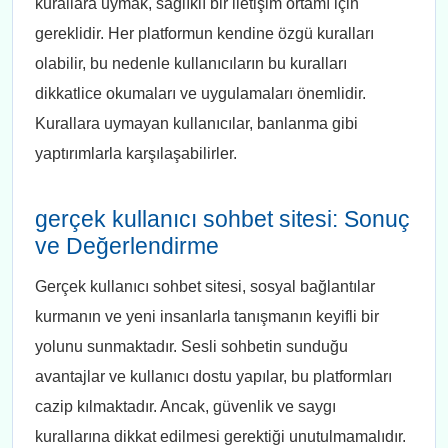
kurallara uymak, sağlıklı bir iletişim ortamı için
gereklidir. Her platformun kendine özgü kuralları
olabilir, bu nedenle kullanıcıların bu kuralları
dikkatlice okumaları ve uygulamaları önemlidir.
Kurallara uymayan kullanıcılar, banlanma gibi
yaptırımlarla karşılaşabilirler.
gerçek kullanıcı sohbet sitesi: Sonuç
ve Değerlendirme
Gerçek kullanıcı sohbet sitesi, sosyal bağlantılar
kurmanın ve yeni insanlarla tanışmanın keyifli bir
yolunu sunmaktadır. Sesli sohbetin sunduğu
avantajlar ve kullanıcı dostu yapılar, bu platformları
cazip kılmaktadır. Ancak, güvenlik ve saygı
kurallarına dikkat edilmesi gerektiği unutulmamalıdır.