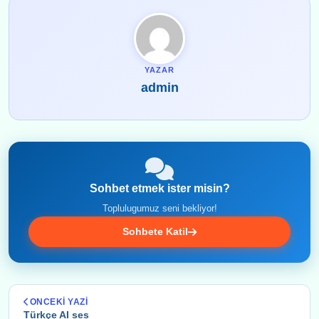
YAZAR
admin
Sohbet etmek ister misin?
Toplulugumuz seni bekliyor!
Sohbete Katil
ONCEKI YAZI
Türkçe AI ses