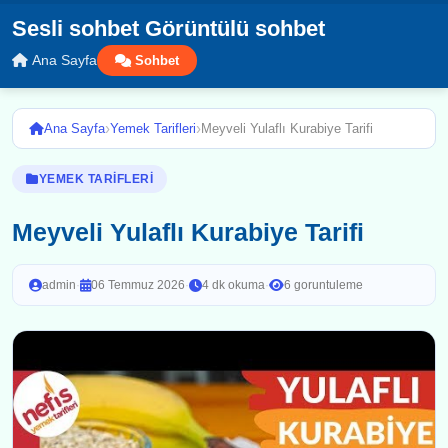
Sesli sohbet Görüntülü sohbet
Ana Sayfa
Sohbet
›
›
Ana Sayfa
Yemek Tarifleri
Meyveli Yulaflı Kurabiye Tarifi
YEMEK TARIFLERI
Meyveli Yulaflı Kurabiye Tarifi
admin
·
06 Temmuz 2026
·
4 dk okuma
·
6 goruntuleme