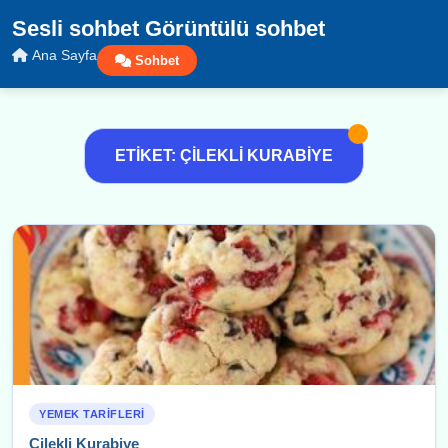
Sesli sohbet Görüntülü sohbet
Ana Sayfa
Sohbet
ETIKET: ÇILEKLI KURABIYE
YEMEK TARIFLERI
Çilekli Kurabiye