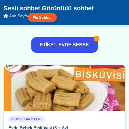
Sesli sohbet Görüntülü sohbet
Ana Sayfa
Sohbet
ETIKET: EVDE BEBEK
YEMEK TARIFLERI
Evde Bebek Bisküvisi (6 + Ay)