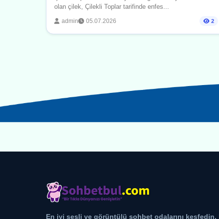
olan çilek, Çilekli Toplar tarifinde enfes...
admin
05.07.2026
2
En iyi sesli ve görüntülü sohbet odalarını keşfedin.