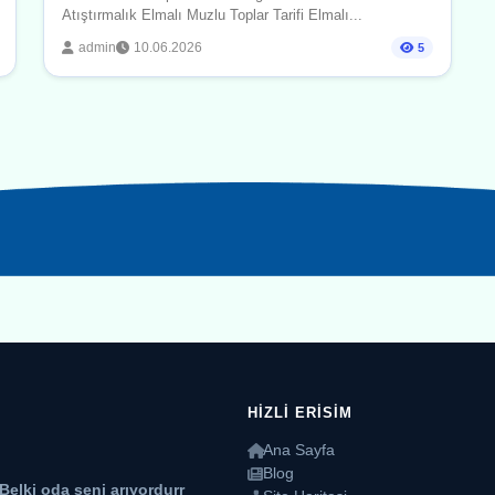
Atıştırmalık Elmalı Muzlu Toplar Tarifi Elmalı...
admin
10.06.2026
5
HIZLI ERISIM
Ana Sayfa
Blog
 Belki oda seni arıyordurr