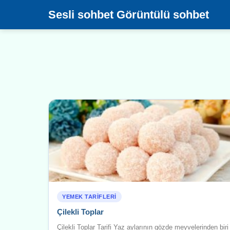
Sesli sohbet Görüntülü sohbet
YEMEK TARIFLERI
Çilekli Toplar
Çilekli Toplar Tarifi Yaz aylarının gözde meyvelerinden biri