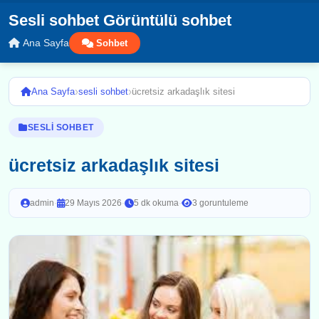
Sesli sohbet Görüntülü sohbet
Ana Sayfa
Sohbet
›
›
Ana Sayfa
sesli sohbet
ücretsiz arkadaşlık sitesi
SESLI SOHBET
ücretsiz arkadaşlık sitesi
admin
·
29 Mayıs 2026
·
5 dk okuma
·
3 goruntuleme