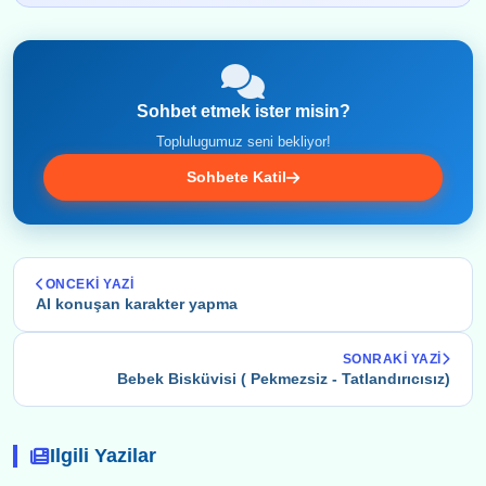
Sohbet etmek ister misin?
Toplulugumuz seni bekliyor!
Sohbete Katil
ONCEKI YAZI
AI konuşan karakter yapma
SONRAKI YAZI
Bebek Bisküvisi ( Pekmezsiz - Tatlandırıcısız)
Ilgili Yazilar