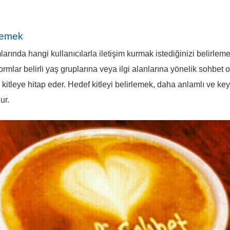
rlemek
larında hangi kullanıcılarla iletişim kurmak istediğinizi belirlem
atformlar belirli yaş gruplarına veya ilgi alanlarına yönelik sohbet
 kitleye hitap eder. Hedef kitleyi belirlemek, daha anlamlı ve keyi
ur.