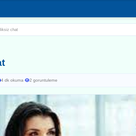
liksiz chat
at
4 dk okuma
·
2 goruntuleme