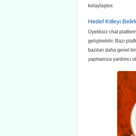
kolaylaştırır.
Hedef Kitleyi Beli
Üyeliksiz chat platform
geliştirebilir. Bazı pl
bazıları daha genel bir
yapmanıza yardımcı ol