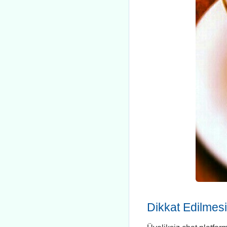
Dikkat Edilmes