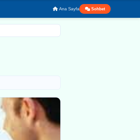
Ana Sayfa
Sohbet