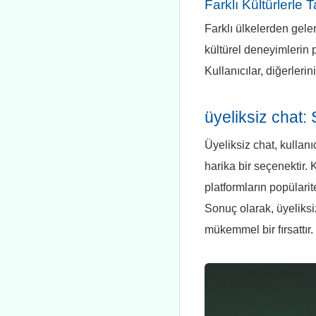
Farklı Kültürlerle
Farklı ülkelerden gelen
kültürel deneyimlerin p
Kullanıcılar, diğerleri
üyeliksiz chat
Üyeliksiz chat, kullan
harika bir seçenektir. 
platformların popülarit
Sonuç olarak, üyeliksiz
mükemmel bir fırsattır.