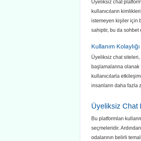
Üyeliksiz chat platforml
kullanıcıların kimlikle
istemeyen kişiler için b
sahiptir, bu da sohbet 
Kullanım Kolaylığı
Üyeliksiz chat siteleri
başlamalarına olanak ta
kullanıcılarla etkileşi
insanların daha fazla
Üyeliksiz Chat P
Bu platformları kullanma
seçmeleridir. Ardından
odalarının belirli tema