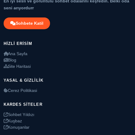
En iyi sesli ve görüntülü sohbet odalarını keşfedin. Belki oda
seni arıyordurr
Sohbete Katil
HIZLI ERISIM
Ana Sayfa
Blog
Site Haritasi
YASAL & GIZLILIK
Cerez Politikasi
KARDES SITELER
Sohbet Yıldızı
Kuşbaz
Konuşanlar