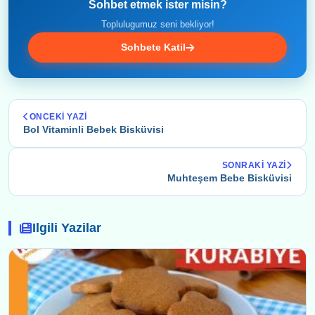
Sohbet etmek ister misin?
Toplulugumuz seni bekliyor!
Sohbete Katil
ONCEKI YAZI
Bol Vitaminli Bebek Bisküvisi
SONRAKI YAZI
Muhteşem Bebe Bisküvisi
Ilgili Yazilar