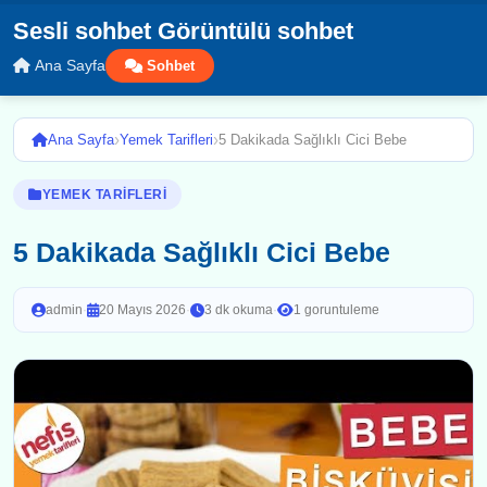
Sesli sohbet Görüntülü sohbet
Ana Sayfa
Sohbet
›
›
Ana Sayfa
Yemek Tarifleri
5 Dakikada Sağlıklı Cici Bebe
YEMEK TARIFLERI
5 Dakikada Sağlıklı Cici Bebe
admin
·
20 Mayıs 2026
·
3 dk okuma
·
1 goruntuleme