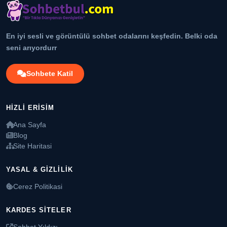
En iyi sesli ve görüntülü sohbet odalarını keşfedin. Belki oda
seni arıyordurr
Sohbete Katil
HIZLI ERISIM
Ana Sayfa
Blog
Site Haritasi
YASAL & GIZLILIK
Cerez Politikasi
KARDES SITELER
Sohbet Yıldızı