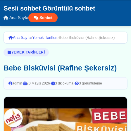
Sesli sohbet Görüntülü sohbet
Ana Sayfa
Sohbet
›
›
Ana Sayfa
Yemek Tarifleri
Bebe Bisküvisi (Rafine Şekersiz)
YEMEK TARIFLERI
Bebe Bisküvisi (Rafine Şekersiz)
admin
·
20 Mayıs 2026
·
3 dk okuma
·
3 goruntuleme