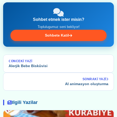
Sohbet etmek ister misin?
Toplulugumuz seni bekliyor!
Sohbete Katil
ONCEKI YAZI
Alerjik Bebe Bisküvisi
SONRAKI YAZI
AI animasyon oluşturma
Ilgili Yazilar