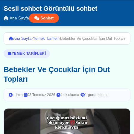
Sesli sohbet Görüntülü sohbet
Ana Sayfa
Sohbet
›
›
Ana Sayfa
Yemek Tarifleri
Bebekler Ve Çocuklar İçin Dut Topları
YEMEK TARIFLERI
Bebekler Ve Çocuklar İçin Dut
Topları
admin
·
03 Temmuz 2026
·
4 dk okuma
·
1 goruntuleme