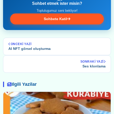
Sohbet etmek ister misin?
Toplulugumuz seni bekliyor!
Sohbete Katil
ONCEKI YAZI
AI NFT görsel oluşturma
SONRAKI YAZI
Ses klonlama
Ilgili Yazilar