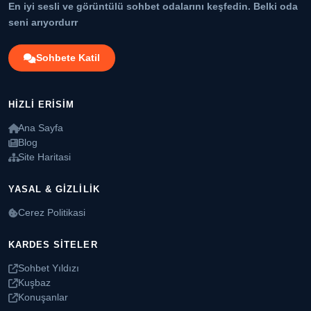
En iyi sesli ve görüntülü sohbet odalarını keşfedin. Belki oda
seni arıyordurr
Sohbete Katil
HIZLI ERISIM
Ana Sayfa
Blog
Site Haritasi
YASAL & GIZLILIK
Cerez Politikasi
KARDES SITELER
Sohbet Yıldızı
Kuşbaz
Konuşanlar