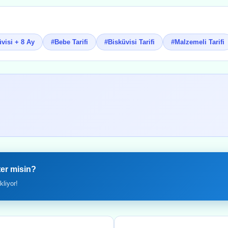
visi + 8 Ay
#Bebe Tarifi
#Bisküvisi Tarifi
#Malzemeli Tarifi
ter misin?
liyor!