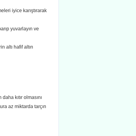
leri iyice karıştırarak
parıp yuvarlayın ve
 altı hafif altın
n daha kıtır olmasını
mura az miktarda tarçın