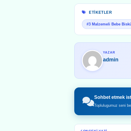
ETIKETLER
#3 Malzemeli Bebe Biskü
YAZAR
admin
Sohbet etmek is
Toplulugumuz seni bek