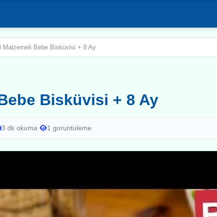
3 Malzemeli Bebe Bisküvisi + 8 Ay
Bebe Bisküvisi + 8 Ay
3 dk okuma
·
1 goruntuleme