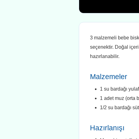
3 malzemeli bebe bisküv
seçenektir. Doğal içer
hazırlanabilir.
Malzemeler
1 su bardağı yula
1 adet muz (orta 
1/2 su bardağı süt
Hazırlanışı