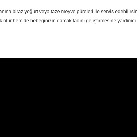
yanına biraz yoğurt veya taze meyve püreleri ile servis edebilirs
alık olur hem de bebeğinizin damak tadını geliştirmesine yardımcı 