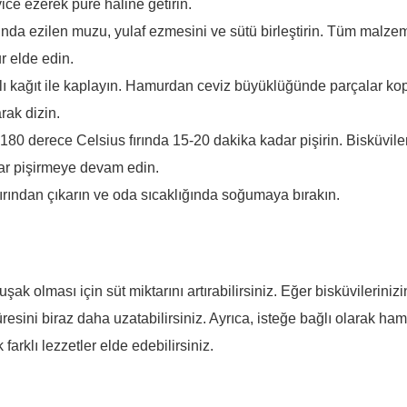
yice ezerek püre haline getirin.
ında ezilen muzu, yulaf ezmesini ve sütü birleştirin. Tüm malzeme
 elde edin.
ağlı kağıt ile kaplayın. Hamurdan ceviz büyüklüğünde parçalar ko
arak dizin.
180 derece Celsius fırında 15-20 dakika kadar pişirin. Bisküvilerin
ar pişirmeye devam edin.
fırından çıkarın ve oda sıcaklığında soğumaya bırakın.
ak olması için süt miktarını artırabilirsiniz. Eğer bisküvilerinizi
üresini biraz daha uzatabilirsiniz. Ayrıca, isteğe bağlı olarak ha
farklı lezzetler elde edebilirsiniz.