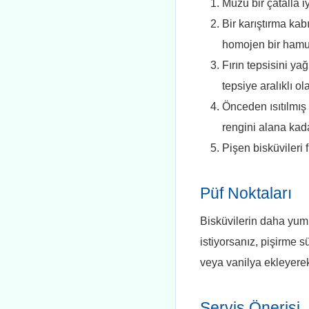
Muzu bir çatalla i
Bir karıştırma kab
homojen bir hamur
Fırın tepsisini y
tepsiye aralıklı ol
Önceden ısıtılmış 
rengini alana kad
Pişen bisküvileri 
Püf Noktaları
Bisküvilerin daha yumuş
istiyorsanız, pişirme s
veya vanilya ekleyerek 
Servis Önerisi